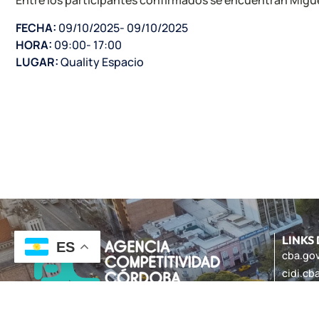
Entre los participantes confirmados se encuentran Migue 
FECHA:
09/10/2025
- 09/10/2025
HORA:
09:00
- 17:00
LUGAR:
Quality Espacio
LINKS
ES
cba.gov
cidi.cb
innova
351-7025406
procor
hola@competitividadcba.org