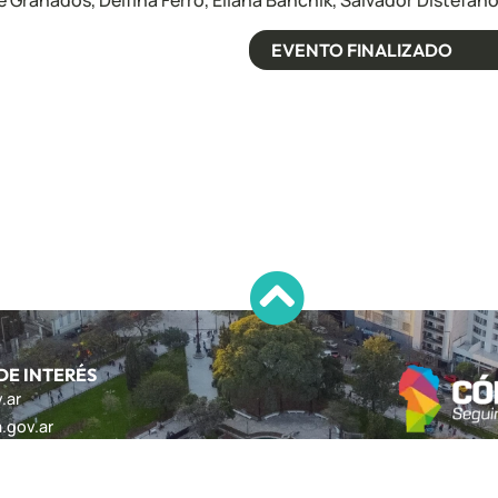
Granados, Delfina Ferro, Eliana Banchik, Salvador Distefano 
EVENTO FINALIZADO
 DE INTERÉS
.ar
a.gov.ar
ryemprendercba.com.ar
doba.org