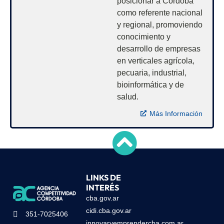
posicionar a Córdoba
como referente nacional
y regional, promoviendo
conocimiento y
desarrollo de empresas
en verticales agrícola,
pecuaria, industrial,
bioinformática y de
salud.
Más Información
LINKS DE
INTERÉS
cba.gov.ar
cidi.cba.gov.ar
351-7025406
innovaryemprendercba.com.ar