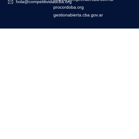
hola@competitividadcba.org
procordoba.org
gestionabierta.cba.gov.ar