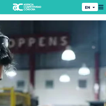
EN
PT