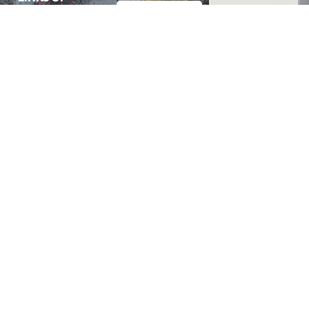
INTEREST
+54 351-
7025406
hola@competitividadcba.org
SEND
Alternative: